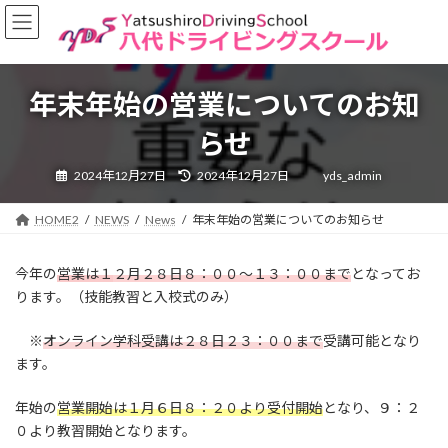
コ
ナ
ン
ビ
テ
ゲ
ン
ー
ツ
シ
年末年始の営業についてのお知
へ
ョ
ス
ン
らせ
キ
に
ッ
移
最
2024年12月27日
2024年12月27日
yds_admin
終
プ
動
更
新
HOME2
NEWS
News
年末年始の営業についてのお知らせ
日
時
:
今年の
営業は１
２月２８日８：００～１３：００まで
となってお
ります。（技能教習と入校式のみ）
※
オンライン学科受講は２８日２３：００まで
受講可能となり
ます。
年始の
営業開始は１月６日８：２０より受付開始
となり、９：２
０より教習開始となります。